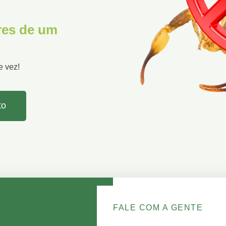
ores de um
e vez!
to
FALE COM A GENTE